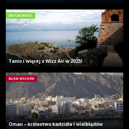
AKTUALNOSCI
Tanio i więcej z Wizz Air w 2025!
BLISKI WSCHÓD
Oman – królestwo kadzidła i wielbłądów