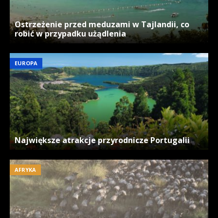
Ostrzeżenie przed meduzami w Tajlandii, co
robić w przypadku użądlenia
EUROPA
Największe atrakcje przyrodnicze Portugalii
AFRYKA