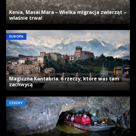
Kenia, Masai Mara – Wielka migracja zwierząt –
właśnie trwa!
EUROPA
Magiczna Kantabria. 6 rzeczy, które was tam
zachwycą
CZECHY