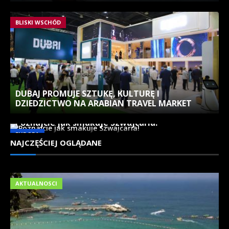
BLISKI WSCHÓD
DUBAJ PROMUJE SZTUKĘ, KULTURĘ I
DZIEDZICTWO NA ARABIAN TRAVEL MARKET
Poznajcie jak smakuje Szwajcaria!
EUROPA
NAJCZĘŚCIEJ OGLĄDANE
AKTUALNOSCI