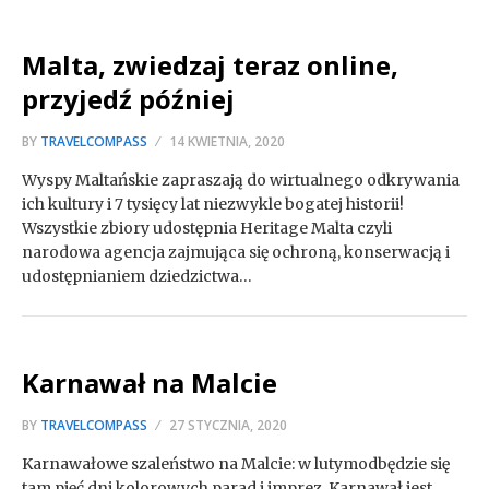
Malta, zwiedzaj teraz online,
przyjedź później
BY
TRAVELCOMPASS
14 KWIETNIA, 2020
Wyspy Maltańskie zapraszają do wirtualnego odkrywania
ich kultury i 7 tysięcy lat niezwykle bogatej historii!
Wszystkie zbiory udostępnia Heritage Malta czyli
narodowa agencja zajmująca się ochroną, konserwacją i
udostępnianiem dziedzictwa…
Karnawał na Malcie
BY
TRAVELCOMPASS
27 STYCZNIA, 2020
Karnawałowe szaleństwo na Malcie: w lutymodbędzie się
tam pięć dni kolorowych parad i imprez. Karnawał jest