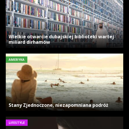
Wielkie otwarcie dubajskiej biblioteki wartej
miliard dirhamów
AMERYKA
Stany Zjednoczone, niezapomniana podróż
LIFESTYLE