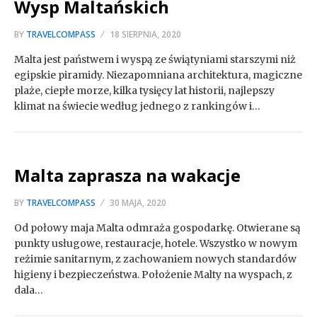
Wysp Maltańskich
BY
TRAVELCOMPASS
18 SIERPNIA, 2020
Malta jest państwem i wyspą ze świątyniami starszymi niż
egipskie piramidy. Niezapomniana architektura, magiczne
plaże, ciepłe morze, kilka tysięcy lat historii, najlepszy
klimat na świecie według jednego z rankingów i…
Malta zaprasza na wakacje
BY
TRAVELCOMPASS
30 MAJA, 2020
Od połowy maja Malta odmraża gospodarkę. Otwierane są
punkty usługowe, restauracje, hotele. Wszystko w nowym
reżimie sanitarnym, z zachowaniem nowych standardów
higieny i bezpieczeństwa. Położenie Malty na wyspach, z
dala…