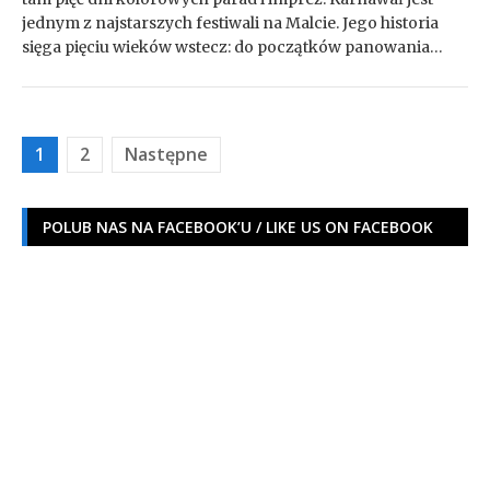
jednym z najstarszych festiwali na Malcie. Jego historia
sięga pięciu wieków wstecz: do początków panowania…
Stronicowanie
1
2
Następne
wpisów
POLUB NAS NA FACEBOOK’U / LIKE US ON FACEBOOK