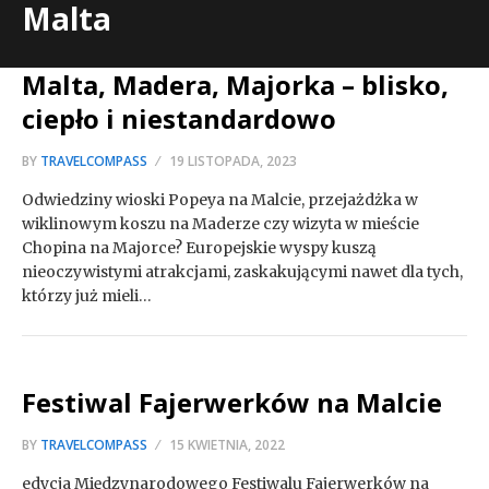
Malta
Malta, Madera, Majorka – blisko,
ciepło i niestandardowo
BY
TRAVELCOMPASS
19 LISTOPADA, 2023
Odwiedziny wioski Popeya na Malcie, przejażdżka w
wiklinowym koszu na Maderze czy wizyta w mieście
Chopina na Majorce? Europejskie wyspy kuszą
nieoczywistymi atrakcjami, zaskakującymi nawet dla tych,
którzy już mieli…
Festiwal Fajerwerków na Malcie
BY
TRAVELCOMPASS
15 KWIETNIA, 2022
edycja Międzynarodowego Festiwalu Fajerwerków na