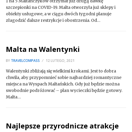
1 na 5 Maltańczyków otrzymał już drugą dawkę
szczepionki na COVID-19. Malta otworzyła już sklepy i
obiekty usługowe, a w ciągu dwóch tygodni planuje
złagodzić dalsze restrykcje i obostrzenia. Od…
Malta na Walentynki
BY
TRAVELCOMPASS
12 LUTEGO, 2021
Walentynki zbliżają się wielkimi krokami. Jest to dobra
chwila, aby przypomnieć sobie najbardziej romantyczne
miejsca na Wyspach Maltańskich. Gdy już będzie można
swobodnie podróżować – plan wycieczki będzie gotowy.
Malta…
Najlepsze przyrodnicze atrakcje