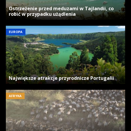
Ostrzeżenie przed meduzami w Tajlandii, co
robić w przypadku użądlenia
EUROPA
Największe atrakcje przyrodnicze Portugalii
AFRYKA