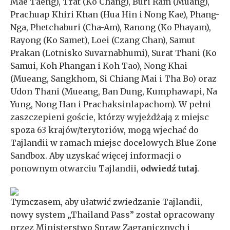
Mae Taeng), Trat (Ko Chang), Buri Ram (Muang),
Prachuap Khiri Khan (Hua Hin i Nong Kae), Phang-
Nga, Phetchaburi (Cha-Am), Ranong (Ko Phayam),
Rayong (Ko Samet), Loei (Czang Chan), Samut
Prakan (Lotnisko Suvarnabhumi), Surat Thani (Ko
Samui, Koh Phangan i Koh Tao), Nong Khai
(Mueang, Sangkhom, Si Chiang Mai i Tha Bo) oraz
Udon Thani (Mueang, Ban Dung, Kumphawapi, Na
Yung, Nong Han i Prachaksinlapachom). W pełni
zaszczepieni goście, którzy wyjeżdżają z miejsc
spoza 63 krajów/terytoriów, mogą wjechać do
Tajlandii w ramach miejsc docelowych Blue Zone
Sandbox. Aby uzyskać więcej informacji o
ponownym otwarciu Tajlandii,
odwiedź tutaj
.
Tymczasem, aby ułatwić zwiedzanie Tajlandii,
nowy system „Thailand Pass” został opracowany
przez Ministerstwo Spraw Zagranicznych i