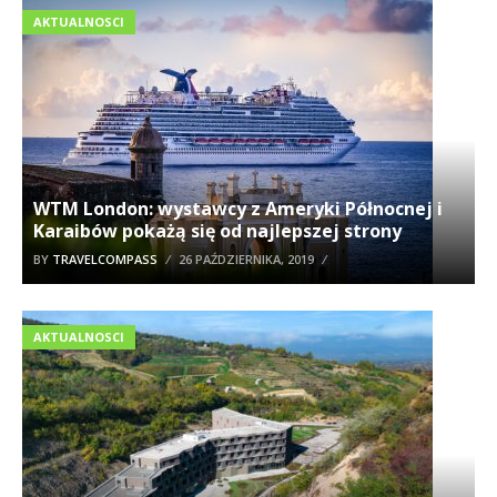
AKTUALNOSCI
WTM London: wystawcy z Ameryki Północnej i
Karaibów pokażą się od najlepszej strony
BY
TRAVELCOMPASS
26 PAŹDZIERNIKA, 2019
AKTUALNOSCI