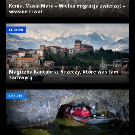
Kenia, Masai Mara – Wielka migracja zwierząt –
właśnie trwa!
EUROPA
Magiczna Kantabria. 6 rzeczy, które was tam
zachwycą
CZECHY