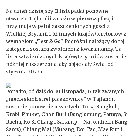
Na dzień dzisiejszy (1 listopada) ponowne
otwarcie Tajlandii weszło w pierwszą fazę i
przyjmuje w pełni zaszczepionych gości z
Wielkiej Brytanii i 62 innych krajów/terytoriów z
wymogiem „Test & Go”. Podróżni należący do tej
kategorii zostaną zwolnieni z kwarantanny. Ta
lista zatwierdzonych krajów/terytoriów zostanie
później rozszerzona, aby objąć cały świat od 1
stycznia 2022 r.
Ponadto, od dziś do 30 listopada, 17 tak zwanych
„niebieskich stref piaskownicy” w Tajlandii
zostanie ponownie otwartych. To są Bangkok,
Krabi, Phuket, Chon Buri (Banglamung, Pattaya, Si
Racha, Ko Si Chang i Sattahip – Na Jomtien i Bang
Sarey), Chiang Mai (Mueang, Doi Tao, Mae Rim i